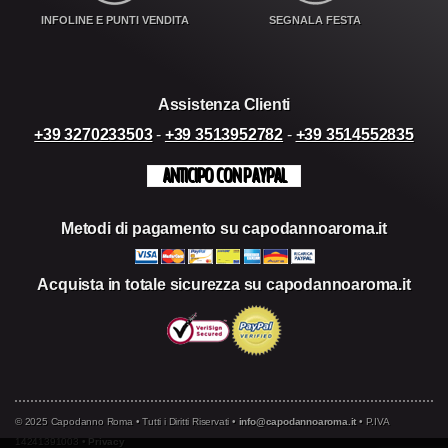
INFOLINE E PUNTI VENDITA
SEGNALA FESTA
Assistenza Clienti
+39 3270233503
-
+39 3513952782
-
+39 3514552835
ANTICIPO CON PAYPAL
Metodi di pagamento su capodannoaroma.it
Acquista in totale sicurezza su capodannoaroma.it
© 2025 Capodanno Roma • Tutti i Diritti Riservati •
info@capodannoaroma.it
• P.IVA
14241391003 •
Privacy