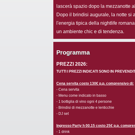
lascerà spazio dopo la mezzanotte al
Dopo il brindisi augurale, la notte s
l'energia tipica della nightlife roman
un ambiente chic e di tendenza.
Programma
PREZZI 2026:
TUTTI I PREZZI INDICATI SONO IN PREVENDI
Cena servita costo 130€ p.p. comprensivo di:
- Cena servita
- Menu come indicato in basso
- 1 bottiglia di vino ogni 4 persone
- Brindisi di mezzanotte e lenticchie
- DJ set
Ingresso Party h 00.15 costo 25€ p.p. compren
- 1 drink