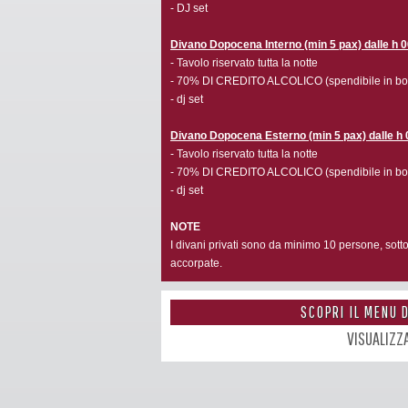
- DJ set
Divano Dopocena Interno (min 5 pax)
dalle h 
- Tavolo riservato tutta la notte
- 70% DI CREDITO ALCOLICO (spendibile in botti
- dj set
Divano Dopocena Esterno (min 5 pax) dalle h 0
- Tavolo riservato tutta la notte
- 70% DI CREDITO ALCOLICO (spendibile in botti
- dj set
NOTE
I divani privati sono da minimo 10 persone, sott
accorpate.
SCOPRI IL MENU 
VISUALIZZ