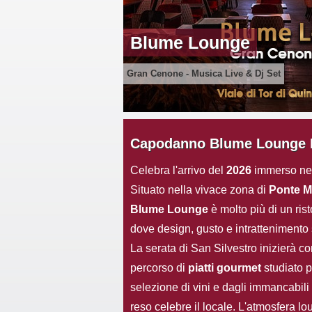
Blume Lounge
Gran Cenone - Musica Live & Dj Set
Capodanno Blume Lounge 
Celebra l'arrivo del
2026
immerso nel
Situato nella vivace zona di
Ponte Mi
Blume Lounge
è molto più di un rist
dove design, gusto e intrattenimento 
La serata di San Silvestro inizierà co
percorso di
piatti gourmet
studiato 
selezione di vini e dagli immancabili
reso celebre il locale. L'atmosfera l