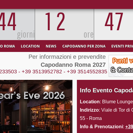
4
4
1
2
4
7
giorni
ore
O ROMA
LOCATION
NEWS
CAPODANNO PER ZONA
EVENTI PRI
Per informazioni e prevendite
Capodanno Roma 2027
233503
-
+39 3513952782
-
+39 3514552835
Info Evento Capo
Location
: Blume Lounge
Indirizzo
: Viale di Tor di
55 - Roma
Info & Prenotazioni
:
+3