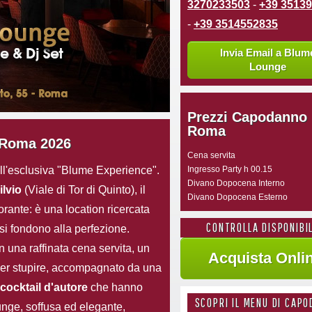
3270233503
-
+39 3513
-
+39 3514552835
Invia Email a Blum
Lounge
Prezzi Capodanno
Roma
Roma 2026
Cena servita
l'esclusiva "Blume Experience".
Ingresso Party h 00.15
Divano Dopocena Interno
lvio
(Viale di Tor di Quinto), il
Divano Dopocena Esterno
orante: è una location ricercata
CONTROLLA DISPONIBI
si fondono alla perfezione.
n una raffinata cena servita, un
per stupire, accompagnato da una
cocktail d'autore
che hanno
SCOPRI IL MENU DI CAP
ounge, soffusa ed elegante,