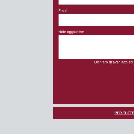
Email
Note aggiuntive
Dichiaro di aver letto ed
PER TUTTE