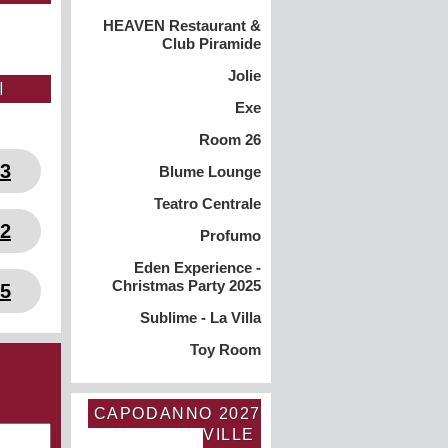
HEAVEN Restaurant &
Club Piramide
Jolie
I
Exe
Room 26
03
Blume Lounge
Teatro Centrale
82
Profumo
Eden Experience -
Christmas Party 2025
35
Sublime - La Villa
Toy Room
CAPODANNO 2027
VILLE