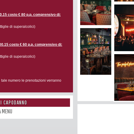
00.15
costo € 80 p.p. comprensivo di:
glie di superalcolici)
0.15 costo € 60 p.p. comprensivo di:
glie di superalcolici)
o tale numero le prenotazioni verranno
DI CAPODANNO
A MENU