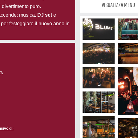
VISUALIZZA MENU
 divertimento puro.
i accende: musica,
DJ set
e
a per festeggiare il nuovo anno in
TA
sivo di: