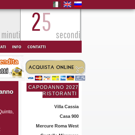
2
3
minuti
secondi
VATI
INFO
CONTATTI
CAPODANNO 2027
danno
RISTORANTI
Villa Cassia
 Quinto,
Casa 900
Mercure Roma West
9