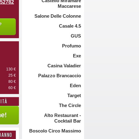
Castello Miramare
952782
Maccarese
Salone Delle Colonne
e
Casale 4.5
GUS
Profumo
Exe
Casina Valadier
130 €
Palazzo Brancaccio
25 €
80 €
Eden
60 €
Target
LITÀ
The Circle
Alto Restaurant -
Cocktail Bar
Boscolo Circo Massimo
ODANNO