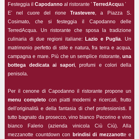
Festeggia il
Capodanno
al ristorante '
TerredAcqu
a '
E' nel cuore del rione
Trastevere
, a Piazza S.
Cosimato, che si festeggia il Capodanno delle
TerredAcqua. Un ristorante che sposa la tradizione
culinaria di due regioni italiane:
Lazio e Puglia
. Un
matrimonio perfetto di stile e natura, fra terra e acqua,
campagna e mare. Più che un semplice ristorante,
una
bottega dedicata ai sapori
, profumi e colori della
penisola.
Per il cenone di Capodanno il ristorante propone un
menu completo
con piatti moderni e ricercati, frutto
dell'originalità e della fantasia di chef professionisti. Il
tutto bagnato da prosecco, vino bianco Pecorino e vino
bianco Falerio (azienda vinicola Ciù Ciù). Alla
mezzanotte countdown con
brindisi di mezzanott
e e