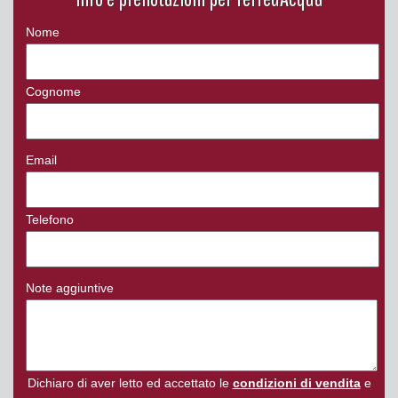
Nome
Cognome
Email
Telefono
Note aggiuntive
Dichiaro di aver letto ed accettato le
condizioni di vendita
e