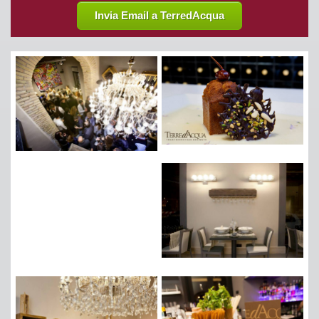
Invia Email a TerredAcqua