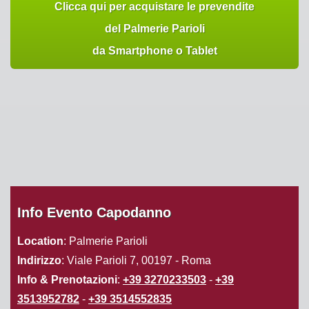
Clicca qui per acquistare le prevendite
del Palmerie Parioli
da Smartphone o Tablet
Info Evento Capodanno
Location
: Palmerie Parioli
Indirizzo
: Viale Parioli 7, 00197 - Roma
Info & Prenotazioni
:
+39 3270233503
-
+39
3513952782
-
+39 3514552835