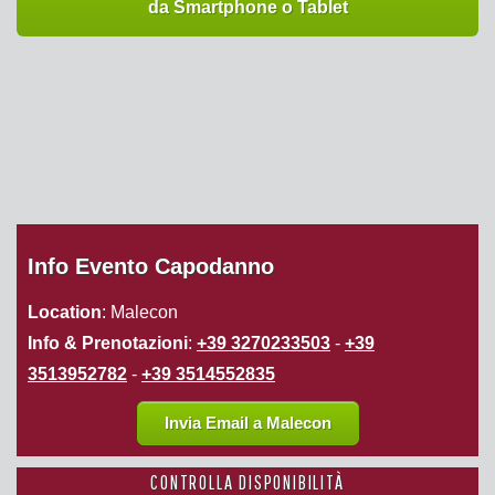
da Smartphone o Tablet
Info Evento Capodanno
Location
: Malecon
Info & Prenotazioni
:
+39 3270233503
-
+39
3513952782
-
+39 3514552835
Invia Email a Malecon
CONTROLLA DISPONIBILITÀ