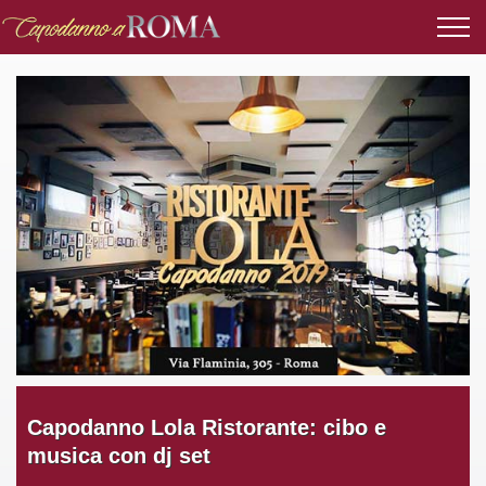
Capodanno Lola Ristorante: cibo e
musica con dj set