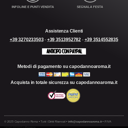
INFOLINE E PUNTI VENDITA
SEGNALA FESTA
Assistenza Clienti
+39 3270233503
-
+39 3513952782
-
+39 3514552835
ANTICIPO CON PAYPAL
Metodi di pagamento su capodannoaroma.it
Acquista in totale sicurezza su capodannoaroma.it
© 2025 Capodanno Roma • Tutti i Diritti Riservati •
info@capodannoaroma.it
• P.IVA
14241391003 •
Privacy