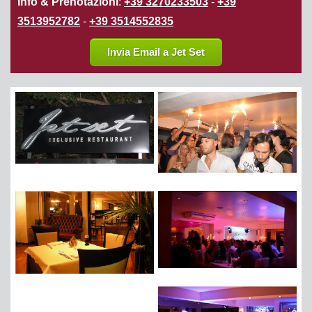
Info & Prenotazioni
:
+39 3270233503
-
+39
3513952782
-
+39 3514552835
Invia Email a Jet Set