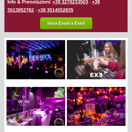
Info & Prenotazioni
:
+39 3270233503
-
+39
3513952782
-
+39 3514552835
Invia Email a Exed