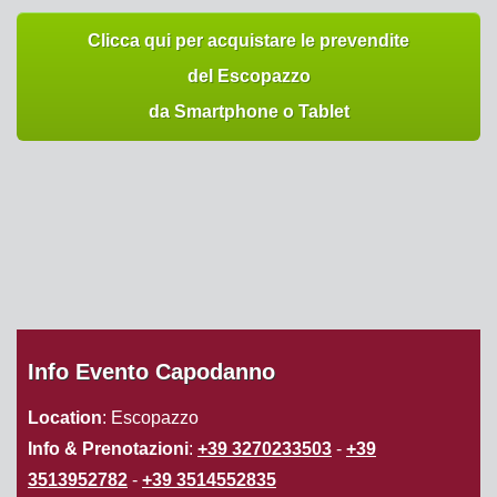
Clicca qui per acquistare le prevendite
del Escopazzo
da Smartphone o Tablet
Info Evento Capodanno
Location
: Escopazzo
Info & Prenotazioni
:
+39 3270233503
-
+39
3513952782
-
+39 3514552835