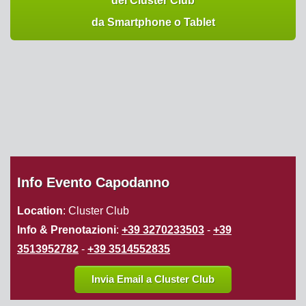
del Cluster Club
da Smartphone o Tablet
Info Evento Capodanno
Location
: Cluster Club
Info & Prenotazioni
:
+39 3270233503
-
+39
3513952782
-
+39 3514552835
Invia Email a Cluster Club