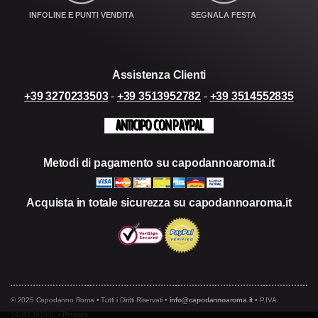
INFOLINE E PUNTI VENDITA
SEGNALA FESTA
Assistenza Clienti
+39 3270233503
-
+39 3513952782
-
+39 3514552835
ANTICIPO CON PAYPAL
Metodi di pagamento su capodannoaroma.it
Acquista in totale sicurezza su capodannoaroma.it
© 2025 Capodanno Roma • Tutti i Diritti Riservati •
info@capodannoaroma.it
• P.IVA
14241391003 •
Privacy