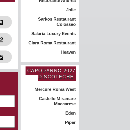
Ristorante Andrea
Jolie
Sarkos Restaurant
03
Colosseo
Salaria Luxury Events
82
Clara Roma Restaurant
Heaven
35
CAPODANNO 2027
DISCOTECHE
Mercure Roma West
Castello Miramare
Maccarese
Eden
Piper