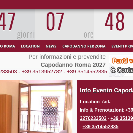
4
7
0
7
4
8
giorni
ore
O ROMA
LOCATION
NEWS
CAPODANNO PER ZONA
EVENTI PRI
Per informazioni e prevendite
Capodanno Roma 2027
233503
-
+39 3513952782
-
+39 3514552835
Info Evento Capo
Location
: Aida
Info & Prenotazioni
:
+3
3270233503
-
+39 3513
-
+39 3514552835