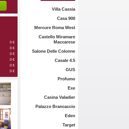
Villa Cassia
Casa 900
Mercure Roma West
Castello Miramare
Maccarese
0 €
0 €
Salone Delle Colonne
0 €
0 €
Casale 4.5
0 €
GUS
0 €
Profumo
Exe
Casina Valadier
Palazzo Brancaccio
Eden
Target