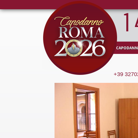
1
CAPODANN
+39 3270