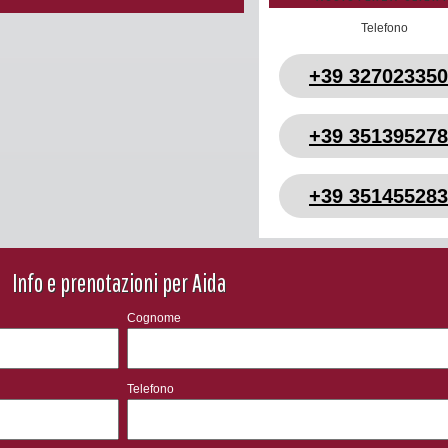
Telefono
+39 32702335
+39 35139527
+39 35145528
Info e prenotazioni per Aida
Cognome
Telefono