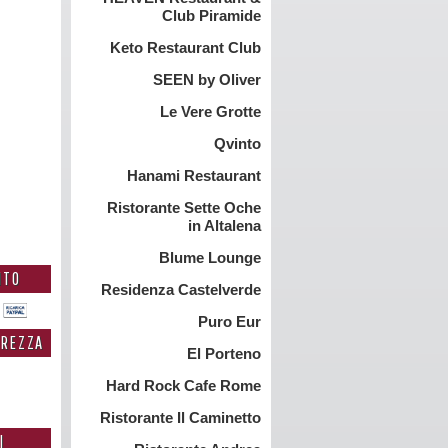
Club Piramide
Keto Restaurant Club
SEEN by Oliver
Le Vere Grotte
Qvinto
Hanami Restaurant
Ristorante Sette Oche
in Altalena
Blume Lounge
NTO
Residenza Castelverde
Puro Eur
UREZZA
El Porteno
Hard Rock Cafe Rome
Ristorante Il Caminetto
I