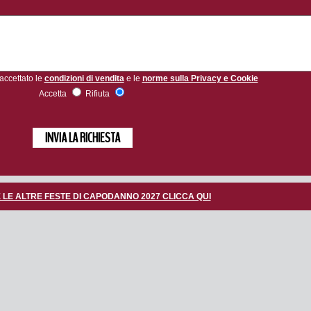
 accettato le
condizioni di vendita
e le
norme sulla Privacy e Cookie
Accetta
Rifiuta
 LE ALTRE FESTE DI CAPODANNO 2027 CLICCA QUI