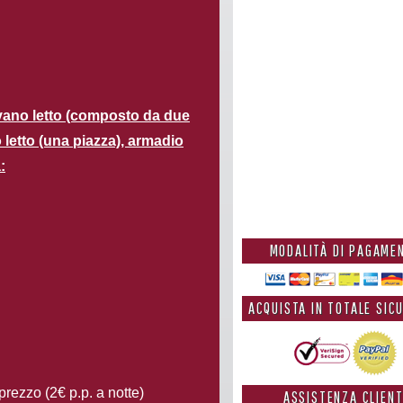
ivano letto (composto da due
o letto (una piazza), armadio
:
MODALITÀ DI PAGAME
ACQUISTA IN TOTALE SIC
prezzo (2€ p.p. a notte)
ASSISTENZA CLIENT