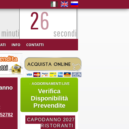
2
minuti
secondi
VATI
INFO
CONTATTI
•
AGGIORNAMENTI LIVE
danno
Verifica
Disponibilità
Prevendite
9
952782
CAPODANNO 2027
RISTORANTI